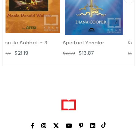
hbet - 3
Spiritüel Yasalar
Kozmik Hafıza
$13.87
$14.45
$27.73
$28.90