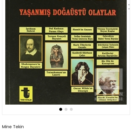
‹
›
Mine Tekin