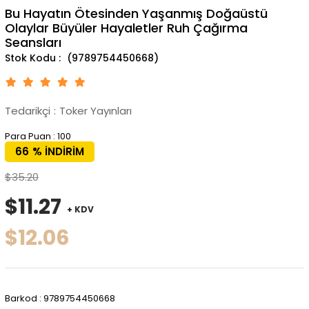
Bu Hayatın Ötesinden Yaşanmış Doğaüstü
Olaylar Büyüler Hayaletler Ruh Çağırma
Seansları
(9789754450668)
Tedarikçi
:
Toker Yayınları
Para Puan
:
100
66
%
İNDIRIM
$35.20
$11.27
+ KDV
$12.06
Barkod
:
9789754450668