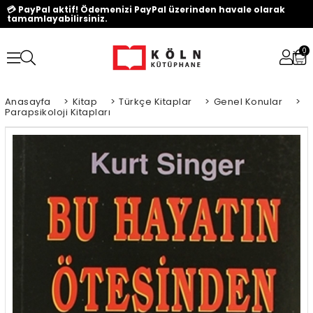
💳 PayPal aktif! Ödemenizi PayPal üzerinden havale olarak
tamamlayabilirsiniz.
0
Anasayfa
>
Kitap
>
Türkçe Kitaplar
>
Genel Konular
>
Parapsikoloji Kitapları