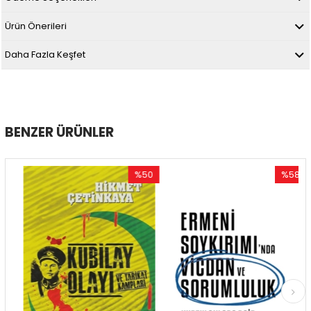
Ürün Önerileri
Daha Fazla Keşfet
BENZER ÜRÜNLER
%50
%58
im
İndirim
İndirim
dirim
%50İndirim
%58İndir