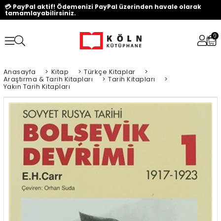
💳 PayPal aktif! Ödemenizi PayPal üzerinden havale olarak
tamamlayabilirsiniz.
0
Anasayfa
>
Kitap
>
Türkçe Kitaplar
>
Araştırma & Tarih Kitapları
>
Tarih Kitapları
>
Yakın Tarih Kitapları