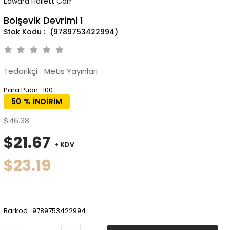
Edward Hallett Carr
Bolşevik Devrimi 1
(9789753422994)
Tedarikçi
:
Metis Yayınları
Para Puan
:
100
50
%
İNDIRIM
$46.38
$21.67
+ KDV
$23.19
Barkod
:
9789753422994