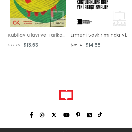
Kubilay Olayı ve Tarikat Kampları
Ermeni Soykırımı'nda Vicdan ve Sorumluluk - Kurtulanlara Dair Yeni Araştırmalar
$13.63
$14.68
$27.26
$35.14