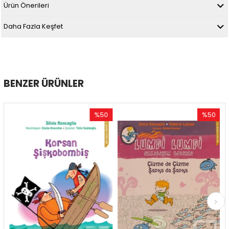
Ürün Önerileri
Daha Fazla Keşfet
BENZER ÜRÜNLER
%50
%50
İndirim
İndirim
%50İndirim
%50İndirim