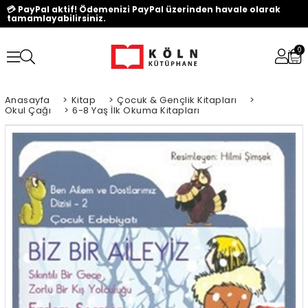
💳 PayPal aktif! Ödemenizi PayPal üzerinden havale olarak
tamamlayabilirsiniz.
0
Anasayfa
>
Kitap
>
Çocuk & Gençlik Kitapları
>
Okul Çağı
>
6-8 Yaş İlk Okuma Kitapları