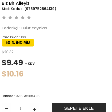
Biz Bir Aileyiz
(9789752864139)
Tedarikçi
:
Bulut Yayınları
Para Puan
:
100
50
%
İNDIRIM
$20.32
$9.49
+ KDV
$10.16
Barkod
:
9789752864139