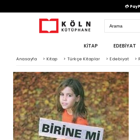
💳 Pay
KİTAP
EDEBİYAT
Anasayfa
>
Kitap
>
Türkçe Kitaplar
>
Edebiyat
>