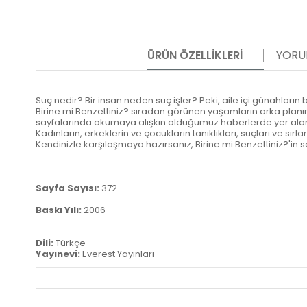
ÜRÜN ÖZELLIKLERI
YORU
Suç nedir? Bir insan neden suç işler? Peki, aile içi günahların
Birine mi Benzettiniz? sıradan görünen yaşamların arka planı
sayfalarında okumaya alışkın olduğumuz haberlerde yer alan 
Kadınların, erkeklerin ve çocukların tanıklıkları, suçları ve sır
Kendinizle karşılaşmaya hazırsanız, Birine mi Benzettiniz?'in s
Sayfa Sayısı:
372
Baskı Yılı:
2006
Dili:
Türkçe
Yayınevi:
Everest Yayınları