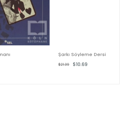
Şarkı Söyleme Dersi
Kı
$10.69
$21.39
$32.