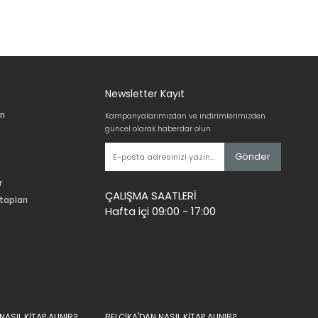
Newsletter Kayıt
rı
Kampanyalarımızdan ve indirimlerimizden
güncel olarak haberdar olun.
Gönder
r
ÇALIŞMA SAATLERİ
tapları
Hafta içi 09:00 - 17:00
ASIL KİTAP ALINIR?
BELÇİKA'DAN NASIL KİTAP ALINIR?