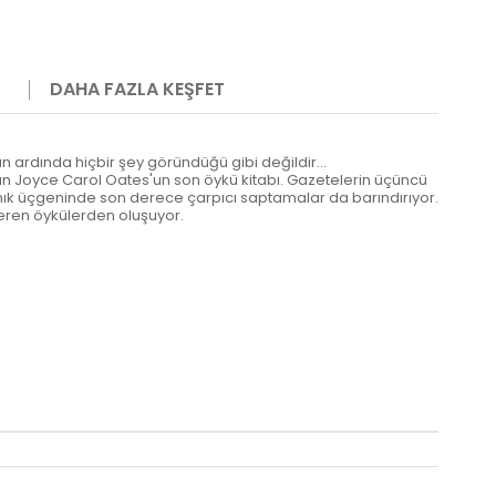
DAHA FAZLA KEŞFET
ın ardında hiçbir şey göründüğü gibi değildir...
lan Joyce Carol Oates'un son öykü kitabı. Gazetelerin üçüncü
nık üçgeninde son derece çarpıcı saptamalar da barındırıyor.
e seren öykülerden oluşuyor.