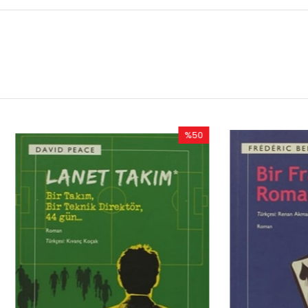
%50
İndirim
%50İndirim