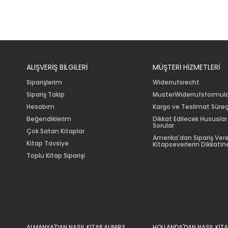
ALIŞVERİŞ BİLGiLERİ
MÜŞTERİ HİZMETLERİ
Siparişlerim
Widerrufsrecht
Sipariş Takip
MusterWiderrufsformul
Hesabım
Kargo ve Teslimat Süreç
Beğendiklerim
Dikkat Edilecek Hususlar
Sorular
Çok Satan Kitaplar
Amerika'dan Sipariş Ver
Kitap Tavsiye
Kitapseverlerin Dikkatine
Toplu Kitap Siparişi
ALMANYA'DAN NASIL KİTAP ALINIR?
HOLLANDA'DAN NASIL KİTA