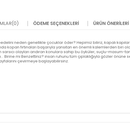
MLAR
(0)
ÖDEME SEÇENEKLERI
ÜRÜN ÖNERILERI
 bedelini neden genellikle çocuklar öder? Hepimiz biliriz, kapalı kapılar
nda kopan fırtınaları başarıyla yansıtan en önemli kalemlerden biri o
sarsıcı olayları andıran konulara sahip bu öyküler, suçlu-masum-ta
ları... Birine mi Benzettiniz? insan ruhunu tüm çıplaklığıyla gözler önün
ayfalarını çevirmeye başlayabilirsinz.