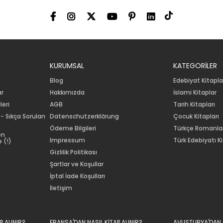
KURUMSAL
KATEGORİLER
Blog
Edebiyat Kitapla
ar
Hakkımızda
İslami Kitaplar
leri
AGB
Tarih Kitapları
 - Sıkça Sorulan
Datenschutzerklärung
Çocuk Kitapları
Ödeme Bilgileri
Türkçe Romanla
en
Impressum
Türk Edebiyatı Ki
 (!)
Gizlilik Politikası
Şartlar ve Koşullar
İptal İade Koşulları
İletişim
P ALINIR?
FRANSA'DAN NASIL KİTAP ALINIR?
AVUSTURYA'DAN N