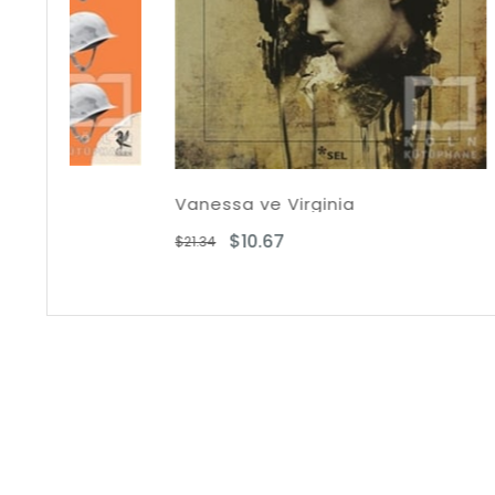
Vanessa ve Virginia
Lanet T
$10.67
$
$21.34
$22.95