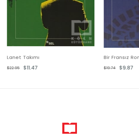
akımı
Bir Fransız Romanı
11.47
$9.87
$19.74