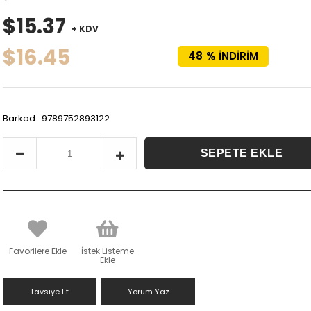
$15.37
+ KDV
$16.45
48
%
İNDIRIM
Barkod
:
9789752893122
Favorilere Ekle
İstek Listeme
Ekle
Tavsiye Et
Yorum Yaz