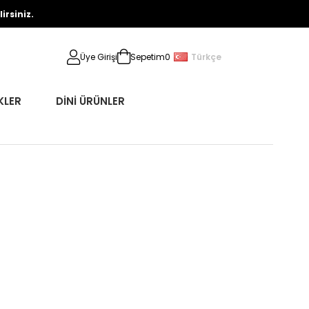
rsiniz.
Türkçe
Üye Girişi
Sepetim
0
KLER
DİNİ ÜRÜNLER