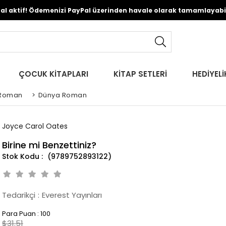
Pal aktif! Ödemenizi PayPal üzerinden havale olarak tamamlayabili
ÇOCUK KİTAPLARI
KİTAP SETLERİ
HEDİYELİ
Roman
>
Dünya Roman
Joyce Carol Oates
Birine mi Benzettiniz?
(9789752893122)
Tedarikçi
:
Everest Yayınları
Para Puan
:
100
$31.51