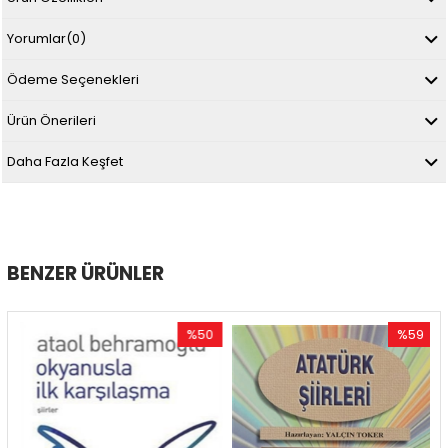
Yorumlar
(0)
Ödeme Seçenekleri
Ürün Önerileri
Daha Fazla Keşfet
BENZER ÜRÜNLER
%50
%59
İndirim
İndirim
im
%50İndirim
%59İndirim