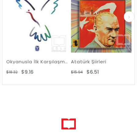
Okyanusla İlk Karşılaşma
Atatürk Şiirleri
Yaz
$9.16
$6.51
$18.32
$15.94
$25.