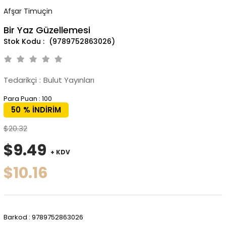
Afşar Timuçin
Bir Yaz Güzellemesi
(9789752863026)
Tedarikçi
:
Bulut Yayınları
Para Puan
:
100
50
%
İNDIRIM
$20.32
$9.49
+ KDV
$10.16
Barkod
:
9789752863026