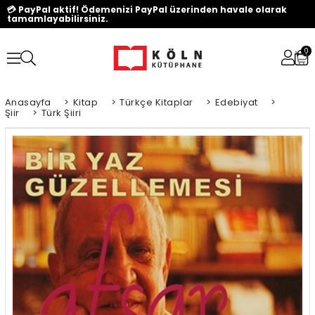
💳 PayPal aktif! Ödemenizi PayPal üzerinden havale olarak
tamamlayabilirsiniz.
0
Anasayfa
>
Kitap
>
Türkçe Kitaplar
>
Edebiyat
>
Şiir
>
Türk Şiiri