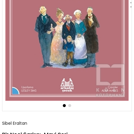
‹
›
Sibel Eraltan