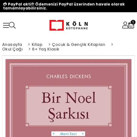
💳 PayPal aktif! Ödemenizi PayPal üzerinden havale olarak
tamamlayabilirsiniz.
0
Anasayfa
>
Kitap
>
Çocuk & Gençlik Kitapları
>
Okul Çağı
>
6+ Yaş Klasik