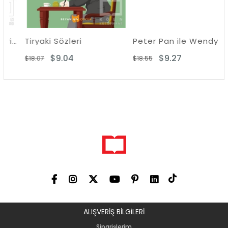
Dede Korkut Hikayeleri-100 T.E. İlköğretim
Tiryaki Sözleri
Peter Pan ile Wendy
$9.04
$9.27
$18.07
$18.55
ALIŞVERİŞ BİLGiLERİ
Siparişlerim