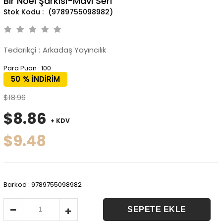
Bir Noel Şarkısı-Mavi Seri
(9789755098982)
Tedarikçi
:
Arkadaş Yayıncılık
Para Puan
:
100
50
%
İNDIRIM
$18.96
$8.86
+ KDV
$9.48
Barkod
:
9789755098982