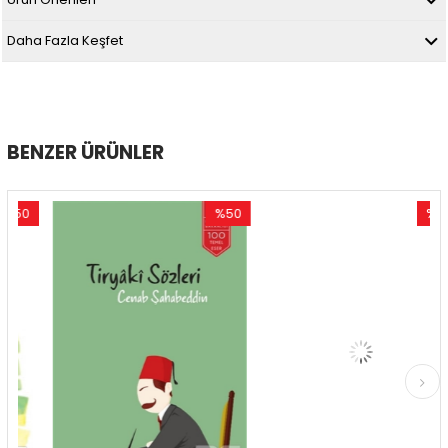
Daha Fazla Keşfet
BENZER ÜRÜNLER
0
%50
%50
rim
İndirim
İndirim
İndirim
%50İndirim
%50İndi