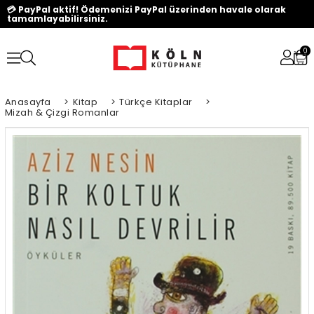
💳 PayPal aktif! Ödemenizi PayPal üzerinden havale olarak
tamamlayabilirsiniz.
0
Anasayfa
>
Kitap
>
Türkçe Kitaplar
>
Mizah & Çizgi Romanlar