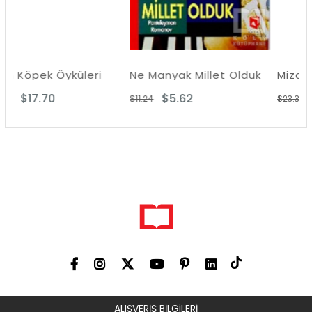
küleri
Ne Manyak Millet Olduk
Mizah Dilinin Gize
$5.62
$11.69
$11.24
$23.37
ALIŞVERİŞ BİLGiLERİ