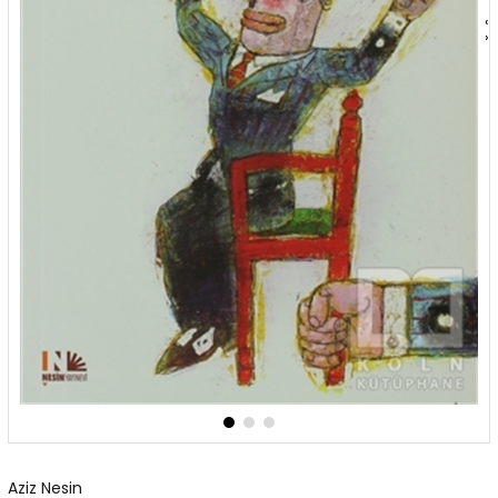
‹
›
Aziz Nesin