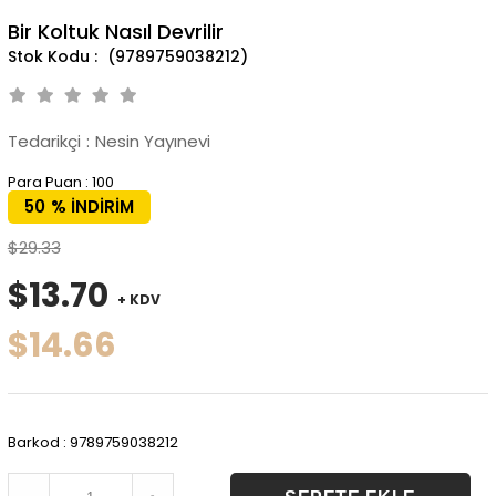
Bir Koltuk Nasıl Devrilir
(9789759038212)
Tedarikçi
:
Nesin Yayınevi
Para Puan
:
100
50
%
İNDIRIM
$29.33
$13.70
+ KDV
$14.66
Barkod
:
9789759038212