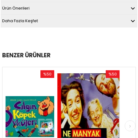
Ürün Önerileri
Daha Fazla Keşfet
BENZER ÜRÜNLER
%50
%50
İndirim
İndirim
%50İndirim
%50İndirim