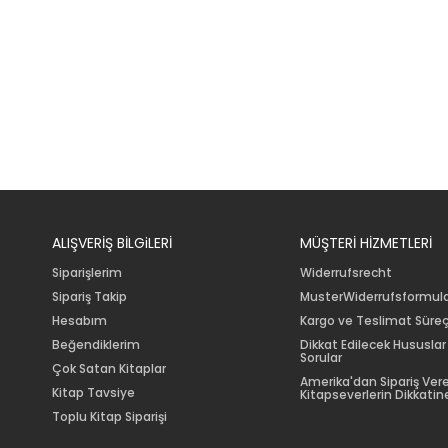
ALIŞVERİŞ BİLGiLERİ
MÜŞTERİ HİZMETLERİ
Siparişlerim
Widerrufsrecht
Sipariş Takip
MusterWiderrufsformul
Hesabım
Kargo ve Teslimat Süreç
Beğendiklerim
Dikkat Edilecek Hususlar
Sorular
Çok Satan Kitaplar
Amerika'dan Sipariş Ver
Kitap Tavsiye
Kitapseverlerin Dikkatine
Toplu Kitap Siparişi