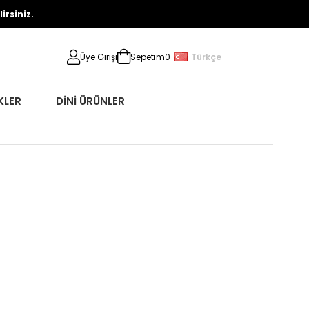
rsiniz.
Türkçe
Üye Girişi
Sepetim
0
KLER
DİNİ ÜRÜNLER