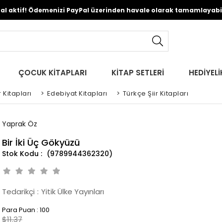
Pal aktif! Ödemenizi PayPal üzerinden havale olarak tamamlayabili
ÇOCUK KİTAPLARI
KİTAP SETLERİ
HEDİYELİ
 Kitapları
>
Edebiyat Kitapları
>
Türkçe Şiir Kitapları
Yaprak Öz
Bir İki Üç Gökyüzü
(9789944362320)
Tedarikçi
:
Yitik Ülke Yayınları
Para Puan
:
100
$11.37