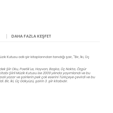
DAHA FAZLA KEŞFET
ik Kutusu adlı şiir kitaplarından tanıdığı şair, "Bir, İki, Üç
ek Şiir Oku, Poetik'us, Hayvan, Başka, Üç Nokta, Özgür
 kitabı Şiirli Müzik Kutusu ise 2009 yılında yayımlandı ve bu
alı yazar ve şairlerin pek çok eserini Türkçeye çevirdi ve bu
ir, İki, Üç Gökyüzü, şairin 3. şiir kitabıdır.