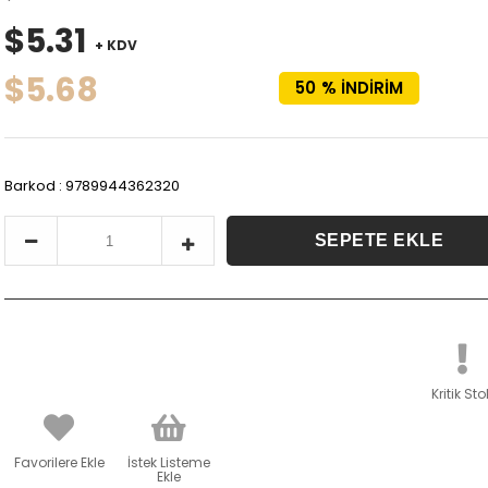
$5.31
+ KDV
$5.68
50
%
İNDIRIM
Barkod
:
9789944362320
Kritik Sto
Favorilere Ekle
İstek Listeme
Ekle