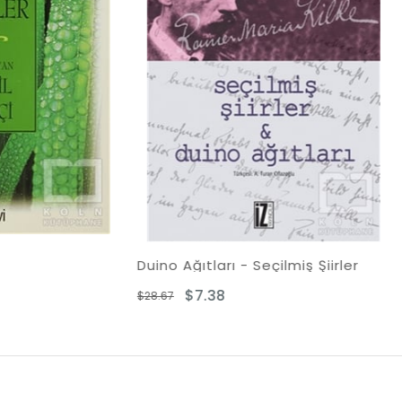
 Ağıtları - Seçilmiş Şiirler
Yeniden Doğmak Gözl
$7.38
$9.43
$18.86