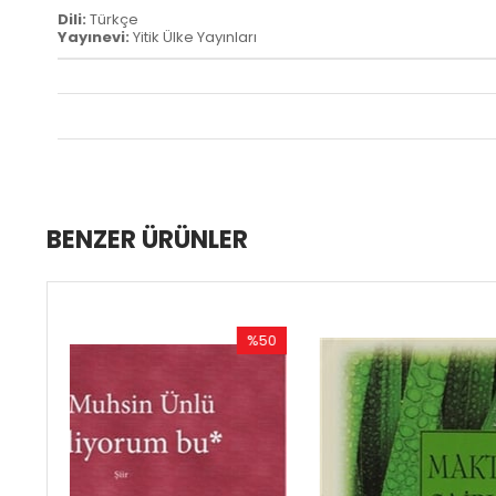
Dili:
Türkçe
Yayınevi:
Yitik Ülke Yayınları
BENZER ÜRÜNLER
%50
%50
İndirim
İndirim
%50İndirim
%50İndirim