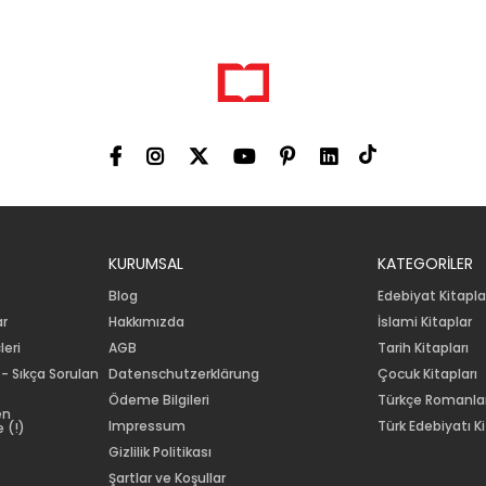
KURUMSAL
KATEGORİLER
Blog
Edebiyat Kitapla
ar
Hakkımızda
İslami Kitaplar
leri
AGB
Tarih Kitapları
 - Sıkça Sorulan
Datenschutzerklärung
Çocuk Kitapları
Ödeme Bilgileri
Türkçe Romanla
en
Impressum
Türk Edebiyatı Ki
 (!)
Gizlilik Politikası
Şartlar ve Koşullar