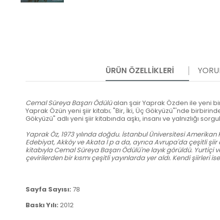
ÜRÜN ÖZELLIKLERI
YORU
Cemal Süreya Başarı Ödülü
alan şair Yaprak Özden ile yeni bir 
Yaprak Özün yeni şiir kitabı; "Bir, İki, Üç Gökyüzü"'nde birbirinden
Gökyüzü" adlı yeni şiir kitabında aşkı, insanı ve yalnızlığı sorgu
Yaprak Öz, 1973 yılında doğdu. İstanbul Üniversitesi Amerikan 
Edebiyat, Akköy ve Akata l p a da, ayrıca Avrupa'da çeşitli şiir d
kitabıyla Cemal Süreya Başarı Ödülü'ne layık görüldü. Yurtiçi v
çevirilerden bir kısmı çeşitli yayınlarda yer aldı. Kendi şiirleri 
Sayfa Sayısı:
78
Baskı Yılı:
2012