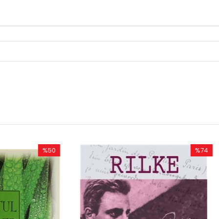
%74
İndirim
%74İndirim