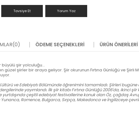
Tavsiye Et
Yorum Yaz
MLAR
(0)
ÖDEME SEÇENEKLERI
ÜRÜN ÖNERILERI
büyülü şiir yolculuğu...
 güzel şiirler bir araya geliyor. Şiir okurunun Fırtına Günlüğü ve Şiirli Müz
luyor.
Kültürü ve Edebiyatı Bölümünde öğrenimini tamamladı. Şiirleri bugüne d
ergilerinde yayımlandı. İlk şiir kitabı Fırtına Günlüğü 2006'da, ikinci şiir
e yurtdışında çeşitli edebiyat festivallerine konuk olan Öz, çağdaş Avrup
ise Yunanca, Romence, Bulgarca, Sırpça, Makedonca ve İngilizceye çevrildi. B