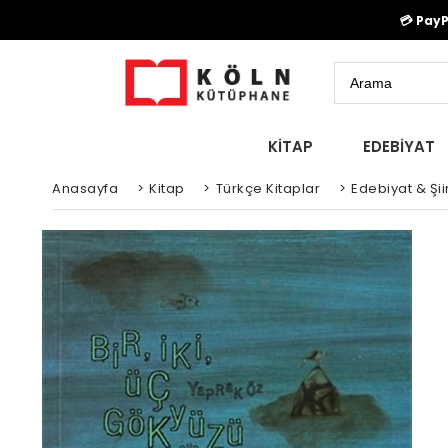
💳 Pay
KİTAP
EDEBİYAT
Anasayfa
>
Kitap
>
Türkçe Kitaplar
>
Edebiyat & Şiir