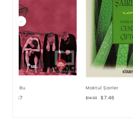
Maktul Şairler
Duino
$7.46
$14.93
$28.67