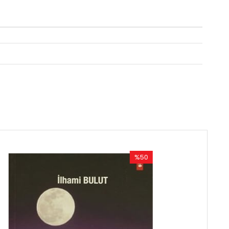
%50
%50
İndirim
İndirim
%50İndirim
%50İndirim