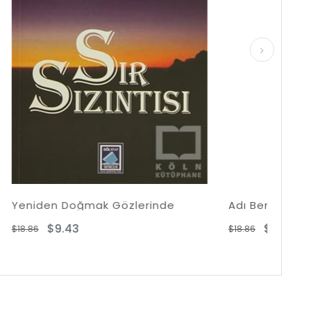
erinde
Adı Ben Olsun
$9.43
$18.86