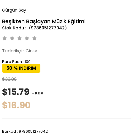
Gürgün Say
Beşikten Başlayan Müzik Eğitimi
(9786051277042)
Tedarikçi
:
Cinius
Para Puan
:
100
50
%
İNDIRIM
$33.80
$15.79
+ KDV
$16.90
Barkod
:
9786051277042