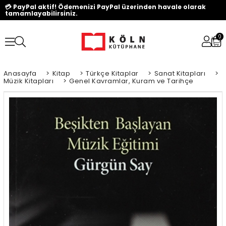
💳 PayPal aktif! Ödemenizi PayPal üzerinden havale olarak
tamamlayabilirsiniz.
0
Anasayfa
>
Kitap
>
Türkçe Kitaplar
>
Sanat Kitapları
>
Müzik Kitapları
>
Genel Kavramlar, Kuram ve Tarihçe