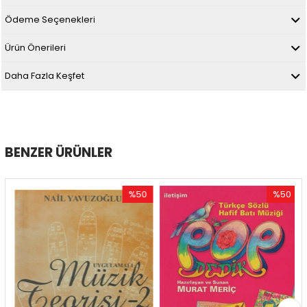
Ödeme Seçenekleri
Ürün Önerileri
Daha Fazla Keşfet
BENZER ÜRÜNLER
%50
%50
İndirim
İndirim
rim
%50İndirim
%50İndirim