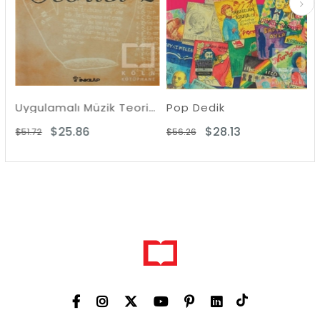
Uygulamalı Müzik Teorisi 2
Pop Dedik
Bo
$25.86
$28.13
$51.72
$56.26
$31