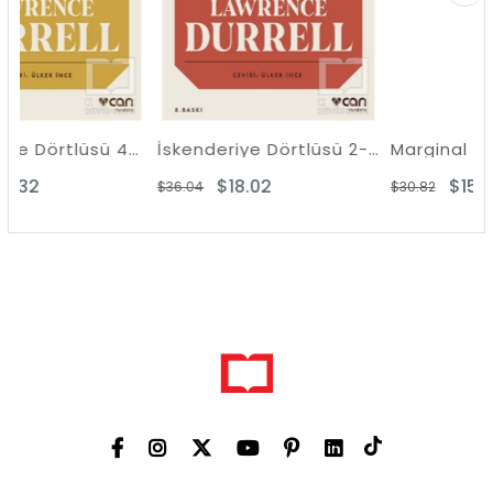
İskenderiye Dörtlüsü 4-Clea
İskenderiye Dörtlüsü 2-Balthazar
$18.02
$15.41
$36.04
$30.82