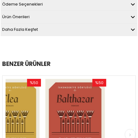
Ödeme Seçenekleri
Ürün Önerileri
Daha Fazla Keşfet
BENZER ÜRÜNLER
%50
%50
%
İndirim
İndirim
İnd
%50İndirim
%50İndirim
%50