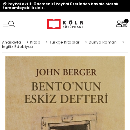
💳 PayPal aktif! Ödemenizi PayPal üzerinden havale olarak
tamamlayabilirsiniz.
0
Anasayfa
>
Kitap
>
Türkçe Kitaplar
>
Dünya Roman
>
İngiliz Edebiyatı