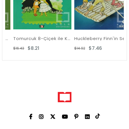
Bir Yaz Sabahı
Tomurcuk 8-Çiçek ile Kirlikara
Huckleberry Finn'in Serüvenleri
$8.21
$7.46
$16.43
$14.92