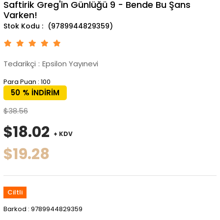
Saftirik Greg'in Günlüğü 9 - Bende Bu Şans
Varken!
(9789944829359)
Tedarikçi
:
Epsilon Yayınevi
Para Puan
:
100
50
%
İNDIRIM
$38.56
$18.02
+ KDV
$19.28
Ciltli
Barkod
:
9789944829359