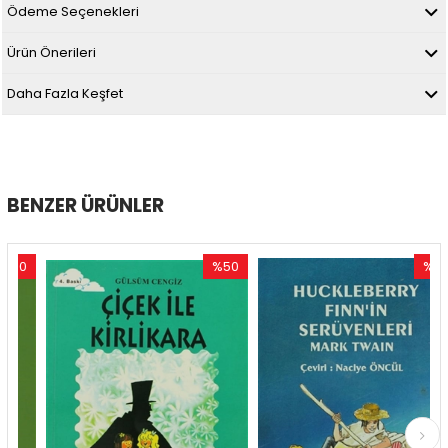
Ödeme Seçenekleri
Ürün Önerileri
Daha Fazla Keşfet
BENZER ÜRÜNLER
0
%50
%50
im
İndirim
İndirim
ndirim
%50İndirim
%50İndir