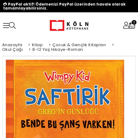
💳 PayPal aktif! Ödemenizi PayPal üzerinden havale olarak
tamamlayabilirsiniz.
0
Anasayfa
>
Kitap
>
Çocuk & Gençlik Kitapları
>
Okul Çağı
>
8-12 Yaş Hikaye-Roman