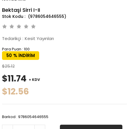
Bektaşi Sirri I-II
(9786054646555)
Tedarikçi
:
Kesit Yayınları
Para Puan
:
100
50
%
İNDIRIM
$25.12
$11.74
+ KDV
$12.56
Barkod
:
9786054646555