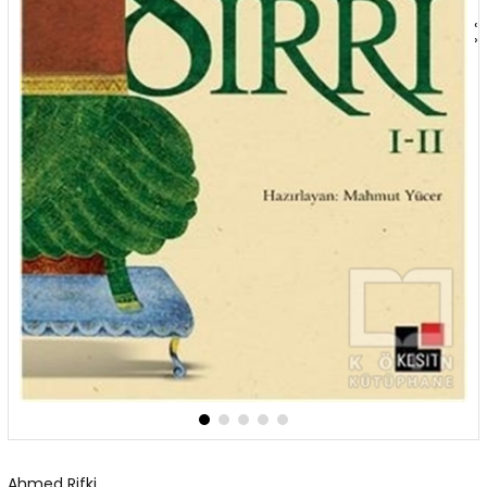
‹
›
Ahmed Rifki