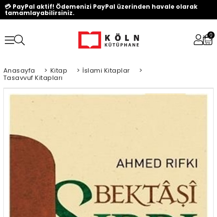
💳 PayPal aktif! Ödemenizi PayPal üzerinden havale olarak
tamamlayabilirsiniz.
0
Anasayfa
>
Kitap
>
İslami Kitaplar
>
Tasavvuf Kitapları