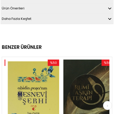
Ürün Önerileri
Daha Fazla Keşfet
BENZER ÜRÜNLER
%50
%50
im
İndirim
İndirim
dirim
%50İndirim
%50İndir