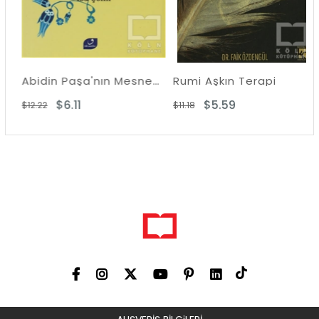
usul-hikem 5. Fas
Abidin Paşa'nın Mesnevi Şerhi
Rumi Aşkın Terapi
$6.11
$5.59
$12.22
$11.18
$