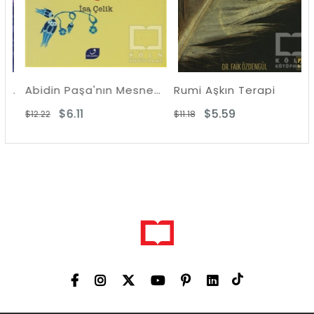
susul-hikem 5. Fas
Abidin Paşa'nın Mesnevi Şerhi
Rumi Aşkın Terapi
$6.11
$5.59
$12.22
$11.18