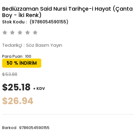
Bediüzzaman Said Nursi Tarihçe-i Hayat (Çanta
Boy - İki Renk)
(9786054590155)
Tedarikçi
:
Söz Basım Yayın
Para Puan
:
100
50
%
İNDIRIM
$53.88
$25.18
+ KDV
$26.94
Barkod
:
9786054590155