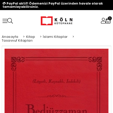
💳 PayPal aktif! Ödemenizi PayPal üzerinden havale olarak
tamamlayabilirsiniz.
0
Anasayfa
>
Kitap
>
İslami Kitaplar
>
Tasavvuf Kitapları