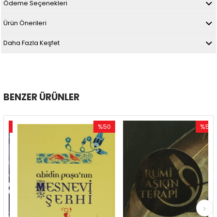
Ödeme Seçenekleri
Ürün Önerileri
Daha Fazla Keşfet
BENZER ÜRÜNLER
0
%50
%50
im
İndirim
İndirim
dirim
%50İndirim
%50İndir