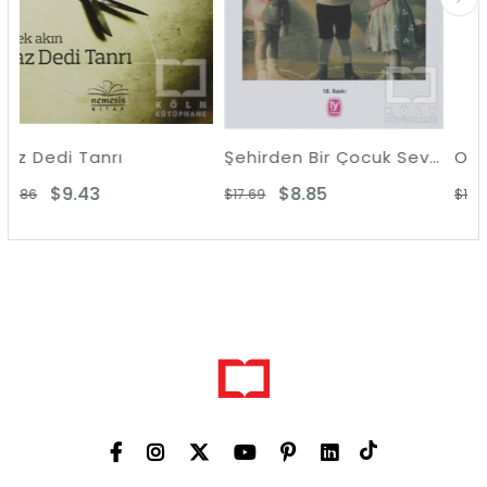
Şehirden Bir Çocuk Sevdin Yine
$8.85
$9.16
$17.69
$18.32