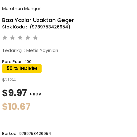
Murathan Mungan
Bazı Yazlar Uzaktan Geçer
(9789753426954)
Tedarikçi
:
Metis Yayınları
Para Puan
:
100
50
%
İNDIRIM
$21.34
$9.97
+ KDV
$10.67
Barkod
:
9789753426954