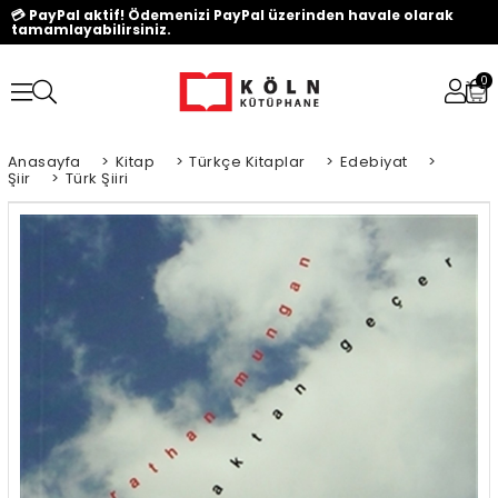
💳 PayPal aktif! Ödemenizi PayPal üzerinden havale olarak
tamamlayabilirsiniz.
0
Anasayfa
>
Kitap
>
Türkçe Kitaplar
>
Edebiyat
>
Şiir
>
Türk Şiiri