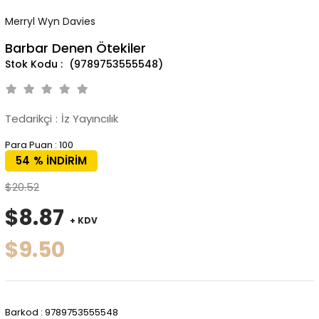
Merryl Wyn Davies
Barbar Denen Ötekiler
(9789753555548)
Tedarikçi
:
İz Yayıncılık
Para Puan
:
100
54
%
İNDIRIM
$20.52
$8.87
+ KDV
$9.50
Barkod
:
9789753555548