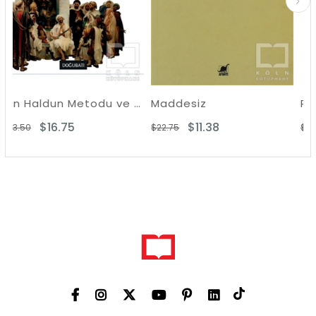
İbn Haldun Metodu ve Siyaset Teoris
Maddesiz
Prens
$11.38
$9.48
$22.75
$18.96