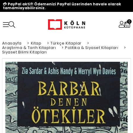
💳 PayPal aktif! Ödemenizi PayPal üzerinden havale olarak
tamamlayabilirsiniz.
0
Anasayfa
>
Kitap
>
Türkçe Kitaplar
>
Araştırma & Tarih Kitapları
>
Politika & Siyaset Kitapları
>
Siyaset Bilimi Kitapları