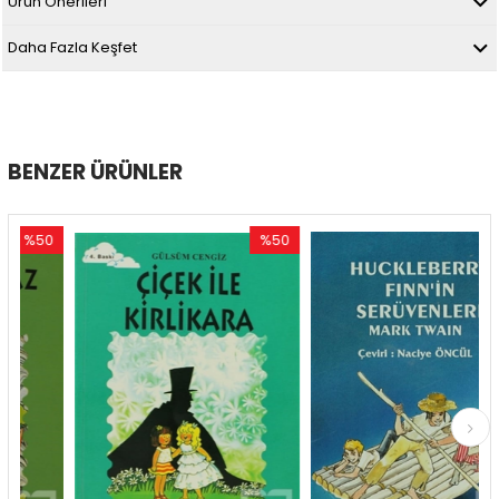
Ürün Önerileri
Daha Fazla Keşfet
BENZER ÜRÜNLER
0
%50
%50
rim
İndirim
İndirim
ndirim
%50İndirim
%50İndi