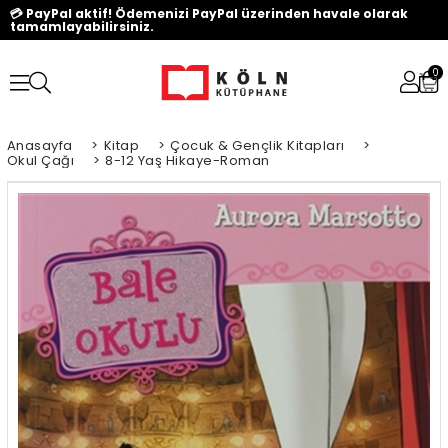
💳 PayPal aktif! Ödemenizi PayPal üzerinden havale olarak
tamamlayabilirsiniz.
0
Anasayfa
>
Kitap
>
Çocuk & Gençlik Kitapları
>
Okul Çağı
>
8-12 Yaş Hikaye-Roman