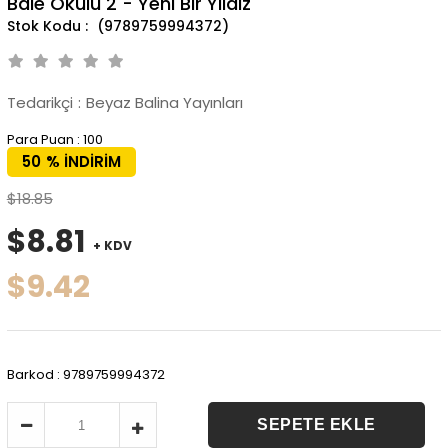
Bale Okulu 2 - Yeni Bir Yıldız
(9789759994372)
Tedarikçi
:
Beyaz Balina Yayınları
Para Puan
:
100
50
%
İNDIRIM
$18.85
$8.81
+ KDV
$9.42
Barkod
:
9789759994372