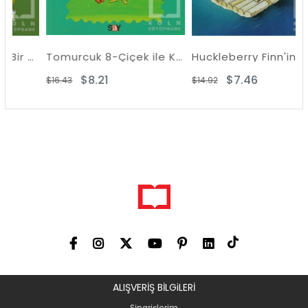
rcuk 15-Kırda Bir Yaz Sabahı
Tomurcuk 8-Çiçek ile Kirlikara
Huckleberry Finn'in Serüvenleri
$8.21
$7.46
$16.43
$14.92
ALIŞVERİŞ BİLGiLERİ
Siparişlerim