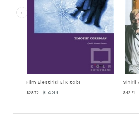
Film Eleştirisi El Kitabı
Sihirli Ayna
$14.36
$21.10
$28.72
$42.21