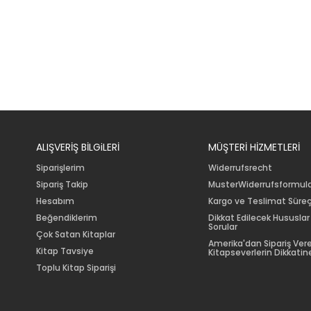
ALIŞVERİŞ BİLGiLERİ
MÜŞTERİ HİZMETLERİ
Siparişlerim
Widerrufsrecht
Sipariş Takip
MusterWiderrufsformul
Hesabım
Kargo ve Teslimat Süreç
Beğendiklerim
Dikkat Edilecek Hususlar
Sorular
Çok Satan Kitaplar
Amerika'dan Sipariş Ver
Kitap Tavsiye
Kitapseverlerin Dikkatine
Toplu Kitap Siparişi