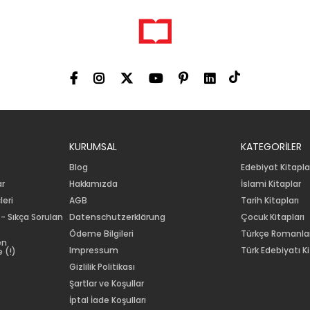
KURUMSAL
KATEGORİLER
Blog
Edebiyat Kitapla
ar
Hakkımızda
İslami Kitaplar
leri
AGB
Tarih Kitapları
 - Sıkça Sorulan
Datenschutzerklärung
Çocuk Kitapları
Ödeme Bilgileri
Türkçe Romanla
en
Impressum
Türk Edebiyatı Ki
 (!)
Gizlilik Politikası
Şartlar ve Koşullar
İptal İade Koşulları