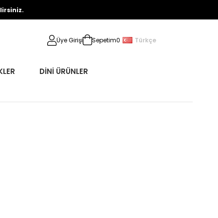
rsiniz.
Türkçe
Üye Girişi
Sepetim
0
KLER
DİNİ ÜRÜNLER