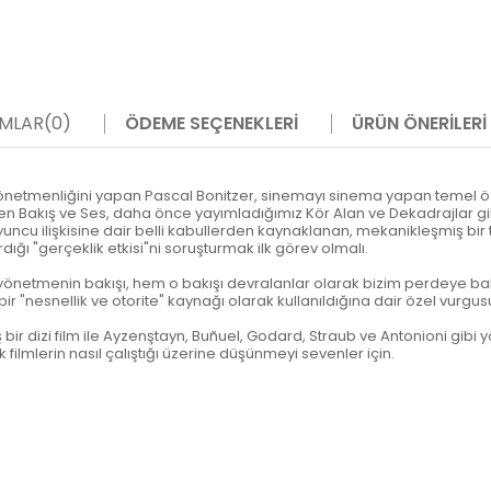
MLAR
(0)
ÖDEME SEÇENEKLERI
ÜRÜN ÖNERILERI
yönetmenliğini yapan Pascal Bonitzer, sinemayı sinema yapan temel öze
en Bakış ve Ses, daha önce yayımladığımız Kör Alan ve Dekadrajlar gibi
u ilişkisine dair belli kabullerden kaynaklanan, mekanikleşmiş bir te
dığı "gerçeklik etkisi"ni soruşturmak ilk görev olmalı.
etmenin bakışı, hem o bakışı devralanlar olarak bizim perdeye bakı
ir "nesnellik ve otorite" kaynağı olarak kullanıldığına dair özel vurgus
iş bir dizi film ile Ayzenştayn, Buñuel, Godard, Straub ve Antonioni gi
filmlerin nasıl çalıştığı üzerine düşünmeyi sevenler için.