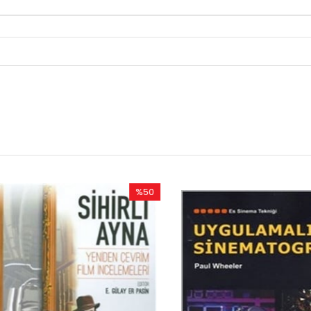
%50
İndirim
%50İndirim