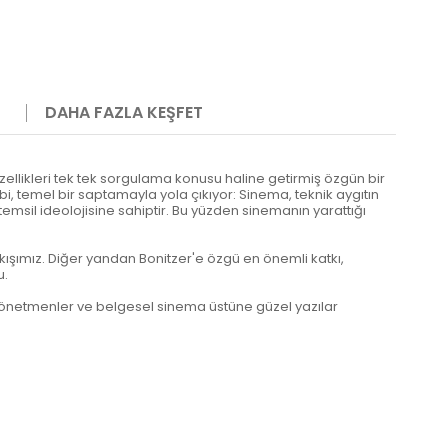
DAHA FAZLA KEŞFET
llikleri tek tek sorgulama konusu haline getirmiş özgün bir
, temel bir saptamayla yola çıkıyor: Sinema, teknik aygıtın
msil ideolojisine sahiptir. Bu yüzden sinemanın yarattığı
şımız. Diğer yandan Bonitzer'e özgü en önemli katkı,
u.
bi yönetmenler ve belgesel sinema üstüne güzel yazılar