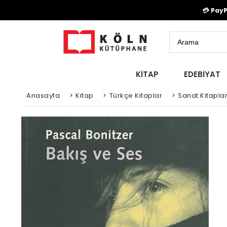
💳 Pay
KİTAP
EDEBİYAT
Anasayfa
>
Kitap
>
Türkçe Kitaplar
>
Sanat Kitaplar