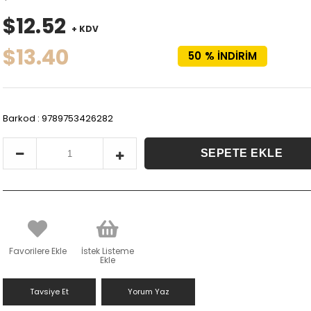
$12.52
+ KDV
$13.40
50
%
İNDIRIM
Barkod
:
9789753426282
Favorilere Ekle
İstek Listeme
Ekle
Tavsiye Et
Yorum Yaz