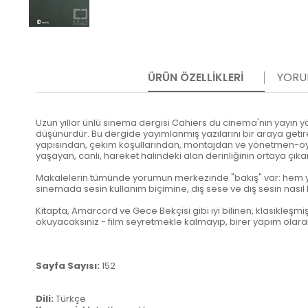
ÜRÜN ÖZELLIKLERI
YORU
Uzun yıllar ünlü sinema dergisi Cahiers du cinema'nın yayın 
düşünürdür. Bu dergide yayımlanmış yazılarını bir araya getir
yapısından, çekim koşullarından, montajdan ve yönetmen-oyunc
yaşayan, canlı, hareket halindeki alan derinliğinin ortaya çıkar
Makalelerin tümünde yorumun merkezinde "bakış" var: hem yön
sinemada sesin kullanım biçimine, dış sese ve dış sesin nasıl b
Kitapta, Amarcord ve Gece Bekçisi gibi iyi bilinen, klasikleşm
okuyacaksınız - film seyretmekle kalmayıp, birer yapım olarak 
Sayfa Sayısı:
152
Dili:
Türkçe