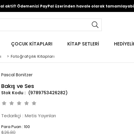
Pal aktif! Ödemenizi PayPal üzerinden havale olarak tamamlayabili
ÇOCUK KİTAPLARI
KİTAP SETLERİ
HEDİYELİ
ı
>
Fotoğrafçılık Kitapları
Pascal Bonitzer
Bakış ve Ses
(9789753426282)
Tedarikçi
:
Metis Yayınları
Para Puan
:
100
$26.80