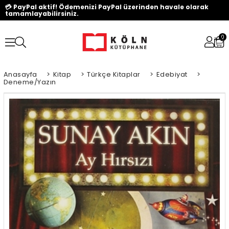
💳 PayPal aktif! Ödemenizi PayPal üzerinden havale olarak
tamamlayabilirsiniz.
0
Anasayfa
>
Kitap
>
Türkçe Kitaplar
>
Edebiyat
>
Deneme/Yazın