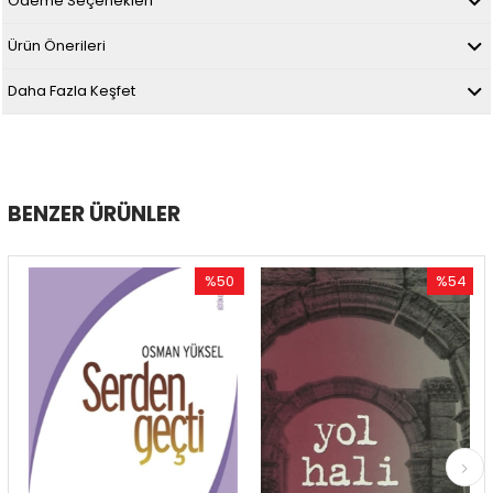
Ödeme Seçenekleri
Ürün Önerileri
Daha Fazla Keşfet
BENZER ÜRÜNLER
%50
%54
İndirim
İndirim
%50İndirim
%54İndirim