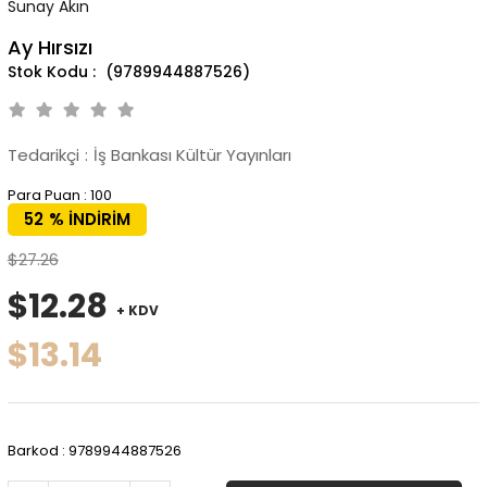
Sunay Akın
Ay Hırsızı
(9789944887526)
Tedarikçi
:
İş Bankası Kültür Yayınları
Para Puan
:
100
52
%
İNDIRIM
$27.26
$12.28
+ KDV
$13.14
Barkod
:
9789944887526