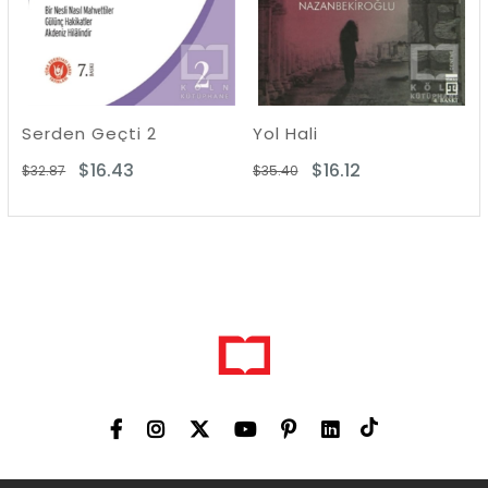
den Geçti 2
Yol Hali
$16.43
$16.12
87
$35.40
$17.69