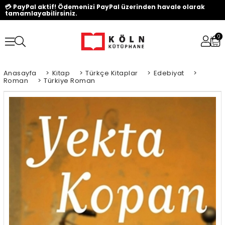
💳 PayPal aktif! Ödemenizi PayPal üzerinden havale olarak
tamamlayabilirsiniz.
0
Anasayfa
>
Kitap
>
Türkçe Kitaplar
>
Edebiyat
>
Roman
>
Türkiye Roman