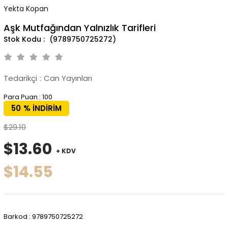
Yekta Kopan
Aşk Mutfağından Yalnızlık Tarifleri
(9789750725272)
Tedarikçi
:
Can Yayınları
Para Puan
:
100
50
%
İNDIRIM
$29.10
$13.60
+ KDV
$14.55
Barkod
:
9789750725272