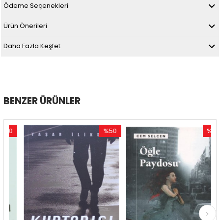
Ödeme Seçenekleri
Ürün Önerileri
Daha Fazla Keşfet
BENZER ÜRÜNLER
0
%50
%54
im
İndirim
İndirim
ndirim
%50İndirim
%54İndir