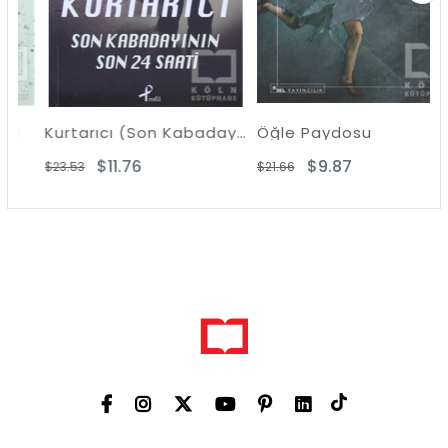
Kurtarıcı (Son Kabadayının 24 Saati)
Öğle Paydosu
$11.76
$9.87
$23.53
$21.66