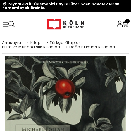
💳 PayPal aktif! Ödemenizi PayPal üzerinden havale olarak
tamamlayabilirsiniz.
0
Anasayfa
>
Kitap
>
Türkçe Kitaplar
>
Bilim ve Mühendislik Kitapları
>
Doğa Bilimleri Kitapları