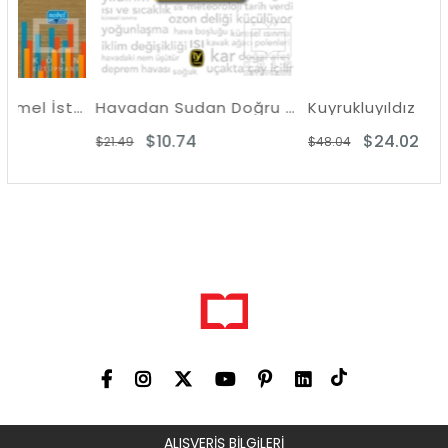
Ormancılıkta Temel İstatistik ve R Uygulamaları
Havadan Sudan Doğru Bilinen Yanlışlar
Kuyrukluyıldız
$10.74
$24.02
$21.49
$48.04
ALIŞVERİŞ BİLGiLERİ