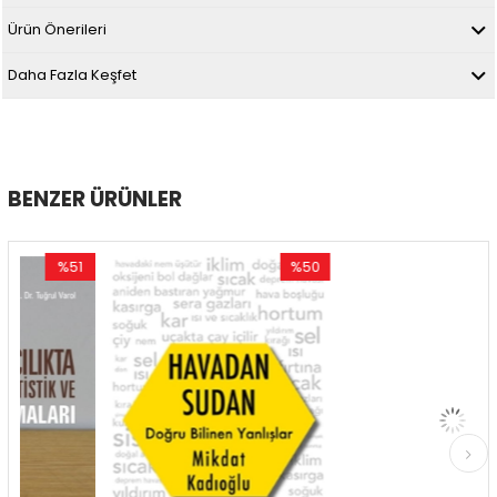
Ürün Önerileri
Daha Fazla Keşfet
BENZER ÜRÜNLER
%51
%50
%50
ndirim
İndirim
İndir
51İndirim
%50İndirim
%50İn