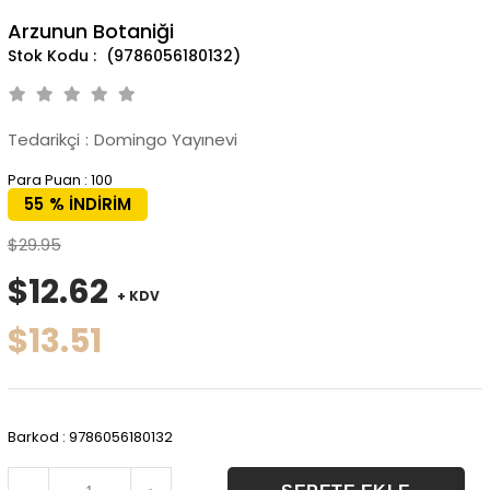
Arzunun Botaniği
(9786056180132)
Tedarikçi
:
Domingo Yayınevi
Para Puan
:
100
55
%
İNDIRIM
$29.95
$12.62
+ KDV
$13.51
Barkod
:
9786056180132