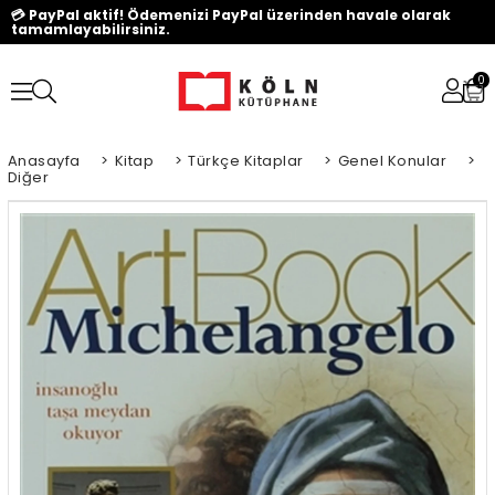
💳 PayPal aktif! Ödemenizi PayPal üzerinden havale olarak
tamamlayabilirsiniz.
0
Anasayfa
>
Kitap
>
Türkçe Kitaplar
>
Genel Konular
>
Diğer