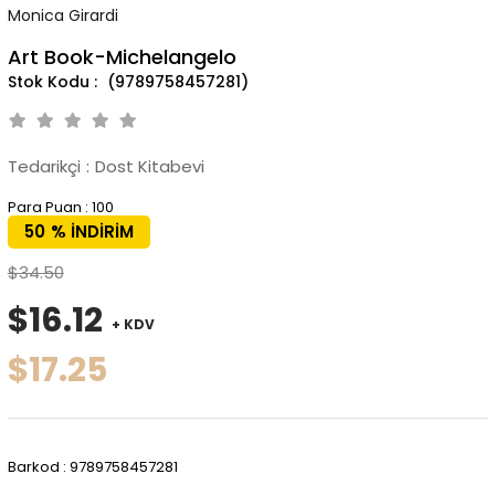
Monica Girardi
Art Book-Michelangelo
(9789758457281)
Tedarikçi
:
Dost Kitabevi
Para Puan
:
100
50
%
İNDIRIM
$34.50
$16.12
+ KDV
$17.25
Barkod
:
9789758457281