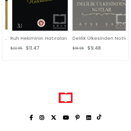
aı Yazan Komünist - Enver Gökçe
Ruh Hekiminin Hatıraları
Delilik Ülkesinden Notlar
$11.47
$9.48
$22.95
$18.96
$