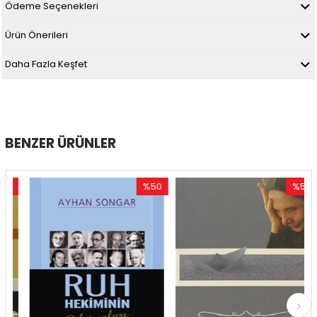
Ödeme Seçenekleri
Ürün Önerileri
Daha Fazla Keşfet
BENZER ÜRÜNLER
0
%50
%50
im
İndirim
İndirim
dirim
%50İndirim
%50İndir