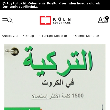
💳 PayPal aktif! Ödemenizi PayPal üzerinden havale olarak
tamamlayabilirsiniz.
0
Anasayfa
>
Kitap
>
Türkçe Kitaplar
>
Genel Konular