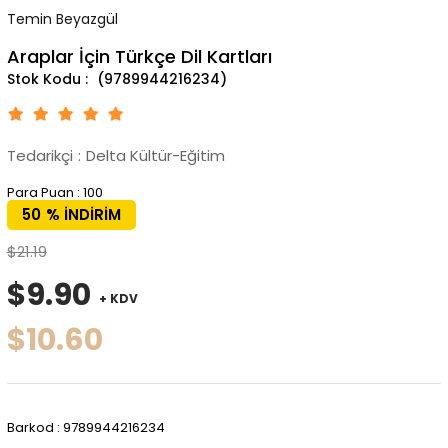
Temin Beyazgül
Araplar İçin Türkçe Dil Kartları
(9789944216234)
Tedarikçi
:
Delta Kültür-Eğitim
Para Puan
:
100
50
%
İNDIRIM
$21.19
$9.90
+ KDV
$10.60
Barkod
:
9789944216234