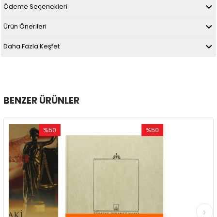
Ödeme Seçenekleri
Ürün Önerileri
Daha Fazla Keşfet
BENZER ÜRÜNLER
%50
%50
%
İndirim
İndirim
İnd
%50İndirim
%50İndirim
%54