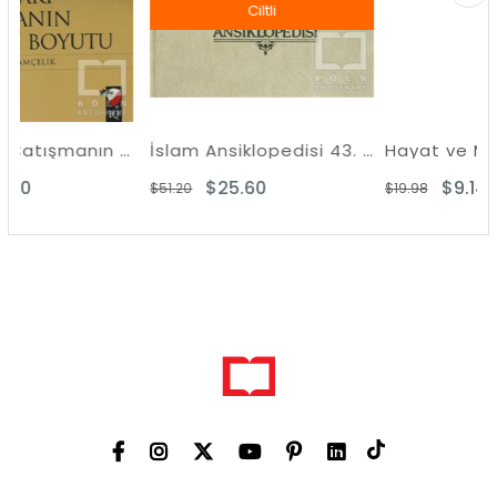
Ciltli
Kıbrıs'taki Çatışmanın Hukuki Boyutu
İslam Ansiklopedisi 43. Cilt
$25.60
$9.14
$51.20
$19.98