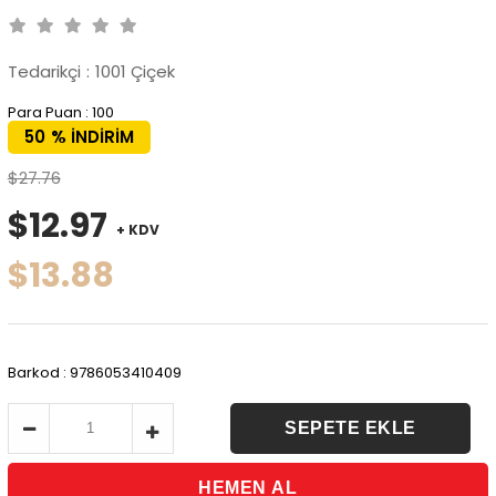
Tedarikçi
:
1001 Çiçek
Para Puan
:
100
50
%
İNDIRIM
$27.76
$12.97
+ KDV
$13.88
Barkod
:
9786053410409