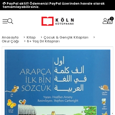
💳 PayPal aktif! Ödemenizi PayPal üzerinden havale olarak
tamamlayabilirsiniz.
0
Anasayfa
>
Kitap
>
Çocuk & Gençlik Kitapları
>
Okul Çağı
>
6+ Yaş Dil Kitapları
‹