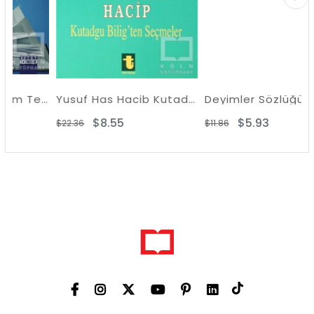
İşletme ve Yönetim Terimleri Ansiklopedik Sözlük
Yusuf Has Hacib Kutadgu Bilig
Deyimler Sözlüğü
$8.55
$5.93
$22.36
$11.86