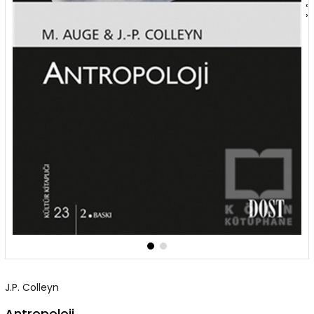
‹
›
J.P. Colleyn
Antropoloji