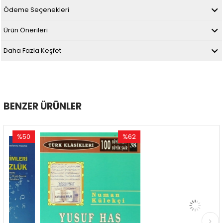
Ödeme Seçenekleri
Ürün Önerileri
Daha Fazla Keşfet
BENZER ÜRÜNLER
%50
%62
%50
dirim
İndirim
İndiri
0İndirim
%62İndirim
%50İn