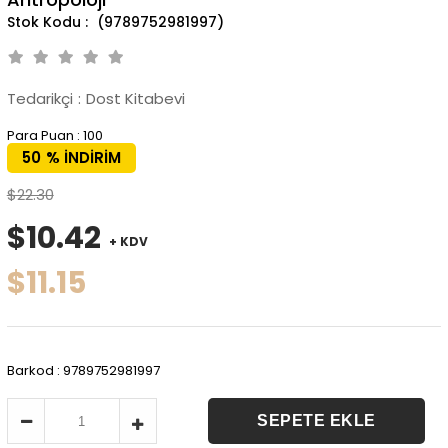
(9789752981997)
Tedarikçi
:
Dost Kitabevi
Para Puan
:
100
50
%
İNDIRIM
$22.30
$10.42
+ KDV
$11.15
Barkod
:
9789752981997