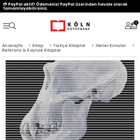
💳 PayPal aktif! Ödemenizi PayPal üzerinden havale olarak
tamamlayabilirsiniz.
0
Anasayfa
>
Kitap
>
Türkçe Kitaplar
>
Genel Konular
>
Referans & Kaynak Kitaplar