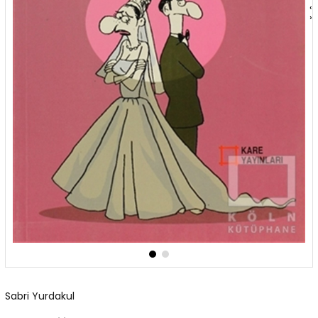
‹
›
Sabri Yurdakul