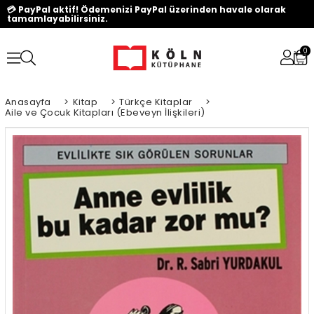
💳 PayPal aktif! Ödemenizi PayPal üzerinden havale olarak
tamamlayabilirsiniz.
0
Anasayfa
>
Kitap
>
Türkçe Kitaplar
>
Aile ve Çocuk Kitapları (Ebeveyn İlişkileri)