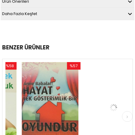
Ürün Önerileri
Daha Fazla Keşfet
BENZER ÜRÜNLER
58
%57
%57
rim
İndirim
İndirim
İndirim
%57İndirim
%57İndi