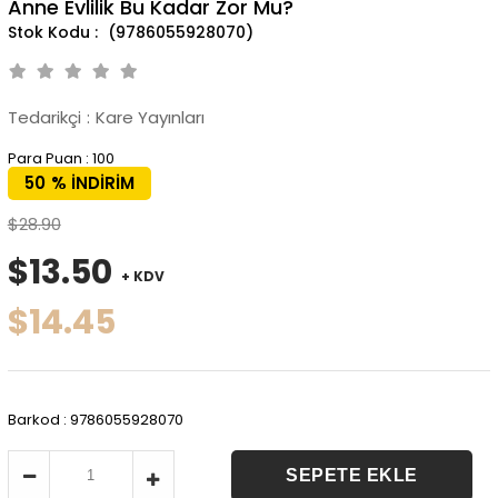
Anne Evlilik Bu Kadar Zor Mu?
(9786055928070)
Tedarikçi
:
Kare Yayınları
Para Puan
:
100
50
%
İNDIRIM
$28.90
$13.50
+ KDV
$14.45
Barkod
:
9786055928070