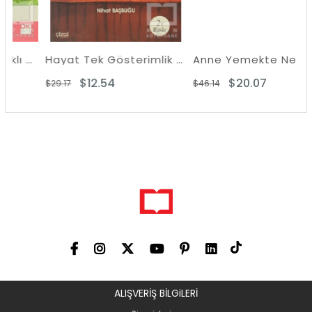
Doğru Yiyecek Sağlıklı Çocuk
Hayat Tek Gösterimlik Bir Oyundur
Anne Yemekte Ne Var?
$12.54
$20.07
$29.17
$46.14
ALIŞVERİŞ BİLGiLERİ