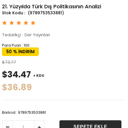
21. Yüzyılda Türk Dış Politikasının Analizi
(9789753533881)
Tedarikçi
:
Der Yayınları
Para Puan
:
100
50
%
İNDIRIM
$73.77
$34.47
+ KDV
$36.89
Barkod
:
9789753533881