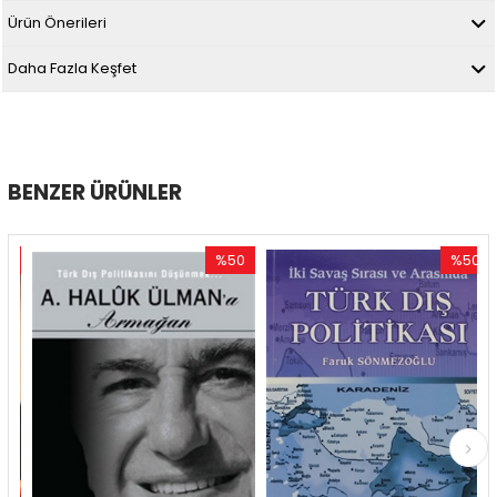
Ürün Önerileri
Daha Fazla Keşfet
BENZER ÜRÜNLER
%50
%50
im
İndirim
İndirim
dirim
%50İndirim
%50İndir