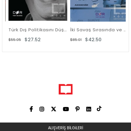
şkilerinde Sessiz Darbe
Türk Dış Politikasını Düşünmek - A. Haluk Ülman'a Armağan
İki Savaş Sırasında ve Arasında Türk Dış Politikası
$27.52
$42.50
$55.05
$85.01
$
ALIŞVERİŞ BİLGiLERİ