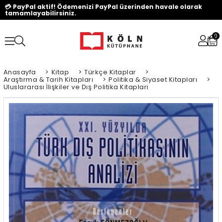
💳 PayPal aktif! Ödemenizi PayPal üzerinden havale olarak
tamamlayabilirsiniz.
0
Anasayfa
>
Kitap
>
Türkçe Kitaplar
>
Araştırma & Tarih Kitapları
>
Politika & Siyaset Kitapları
>
Uluslararası İlişkiler ve Dış Politika Kitapları