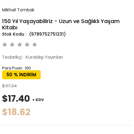
Mikhail Tombak
150 Yıl Yaşayabiliriz - Uzun ve Sağlıklı Yaşam
Kitabı
(9789752751231)
Tedarikçi
:
Kuraldışı Yayınları
Para Puan
:
100
50
%
İNDIRIM
$37.24
$17.40
+ KDV
$18.62