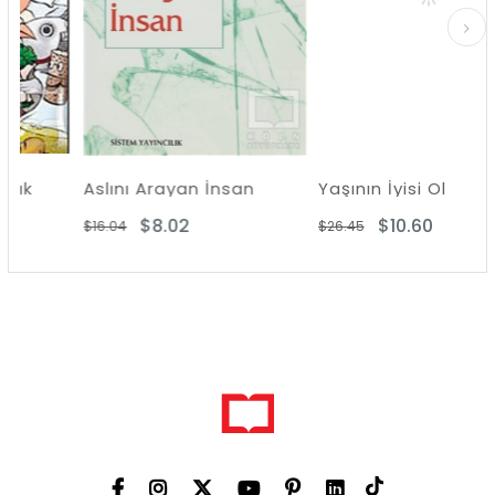
Aslını Arayan İnsan
Yaşının İyisi Ol
$8.02
$10.60
$16.04
$26.45