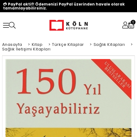
💳 PayPal aktif! Ödemenizi PayPal üzerinden havale olarak
tamamlayabilirsiniz.
0
Anasayfa
>
Kitap
>
Türkçe Kitaplar
>
Sağlık Kitapları
>
Sağlık İletişimi Kitapları