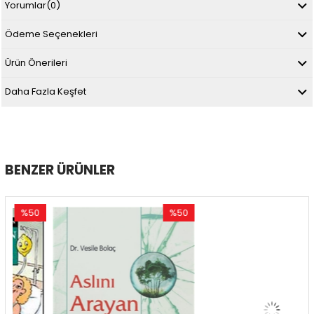
Yorumlar
(0)
Ödeme Seçenekleri
Ürün Önerileri
Daha Fazla Keşfet
BENZER ÜRÜNLER
50
%50
%60
irim
İndirim
İndirim
İndirim
%50İndirim
%60İnd