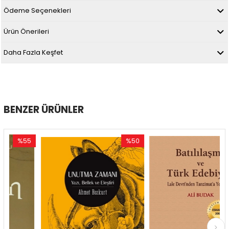
Ödeme Seçenekleri
Ürün Önerileri
Daha Fazla Keşfet
BENZER ÜRÜNLER
%55
%50
%50
dirim
İndirim
İndiri
5İndirim
%50İndirim
%50İn