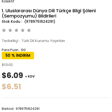
Kolektif
1. Uluslararası Dünya Dili Türkçe Bilgi Şöleni
(Sempozyumu) Bildirileri
(9789751624291)
Tedarikçi
:
Türk Dil Kurumu Yayınları
Para Puan
:
100
50
%
İNDIRIM
$13.02
$6.09
+ KDV
$6.51
Barkod
:
9789751624291