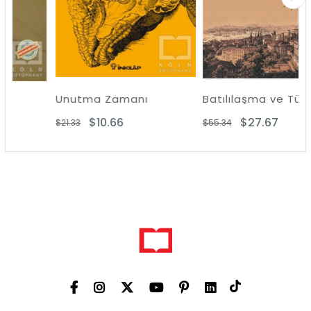
Unutma Zamanı
Batılılaşma ve Türk Edeb
$10.66
$27.67
$21.33
$55.34