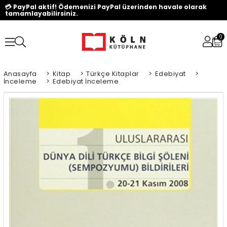
💳 PayPal aktif! Ödemenizi PayPal üzerinden havale olarak
tamamlayabilirsiniz.
0
Anasayfa
>
Kitap
>
Türkçe Kitaplar
>
Edebiyat
>
İnceleme
>
Edebiyat İnceleme